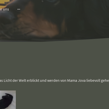
r uns
s Licht der Welt erblickt und werden von Mama Jova liebevoll gehe